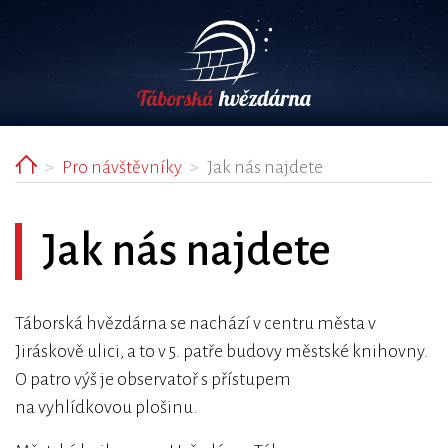
Home
Pro návštěvníky
Jak nás najdete
bmenu
bmenu
Jak nás najdete
bmenu
bmenu
Táborská hvězdárna se nachází v centru města v
bmenu
Jiráskově ulici, a to v 5. patře budovy městské knihovny.
O patro výš je observatoř s přístupem
na vyhlídkovou plošinu.