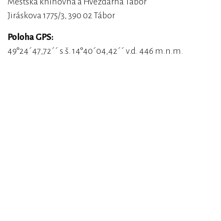
Městská knihovna a Hvězdárna Tábor
Jiráskova 1775/3, 390 02 Tábor
Poloha GPS:
49°24´47,72´´ s.š. 14°40´04,42´´ v.d. 446 m.n.m.