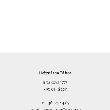
Hvězdárna Tábor
Jiráskova 1775
390 01 Tábor
tel.: 381 25 44 69
email:
hvezdarna@mkta.cz