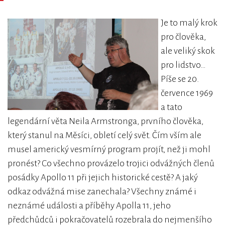
Je to malý krok
pro člověka,
ale veliký skok
pro lidstvo…
Píše se 20.
července 1969
a tato
legendární věta Neila Armstronga, prvního člověka,
který stanul na Měsíci, obletí celý svět. Čím vším ale
musel americký vesmírný program projít, než ji mohl
pronést? Co všechno provázelo trojici odvážných členů
posádky Apollo 11 při jejich historické cestě? A jaký
odkaz odvážná mise zanechala? Všechny známé i
neznámé události a příběhy Apolla 11, jeho
předchůdců i pokračovatelů rozebrala do nejmenšího