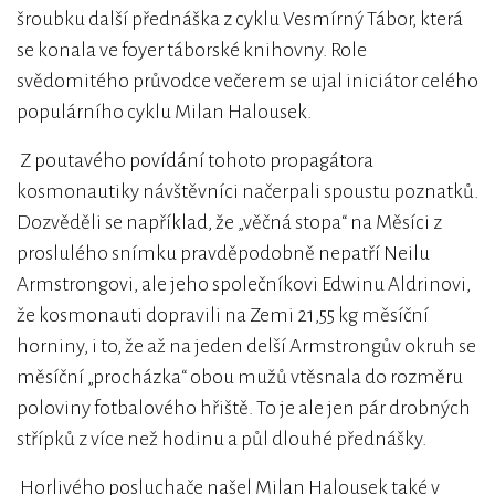
šroubku další přednáška z cyklu Vesmírný Tábor, která
se konala ve foyer táborské knihovny. Role
svědomitého průvodce večerem se ujal iniciátor celého
populárního cyklu Milan Halousek.
Z poutavého povídání tohoto propagátora
kosmonautiky návštěvníci načerpali spoustu poznatků.
Dozvěděli se například, že „věčná stopa“ na Měsíci z
proslulého snímku pravděpodobně nepatří Neilu
Armstrongovi, ale jeho společníkovi Edwinu Aldrinovi,
že kosmonauti dopravili na Zemi 21,55 kg měsíční
horniny, i to, že až na jeden delší Armstrongův okruh se
měsíční „procházka“ obou mužů vtěsnala do rozměru
poloviny fotbalového hřiště. To je ale jen pár drobných
střípků z více než hodinu a půl dlouhé přednášky.
Horlivého posluchače našel Milan Halousek také v