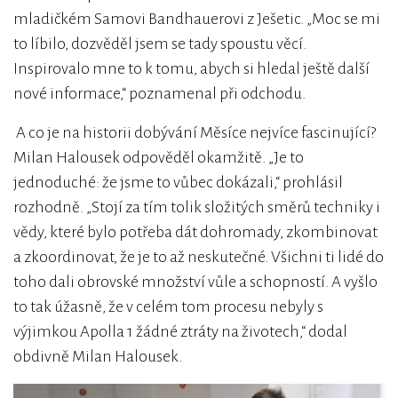
mladičkém Samovi Bandhauerovi z Ješetic. „Moc se mi
to líbilo, dozvěděl jsem se tady spoustu věcí.
Inspirovalo mne to k tomu, abych si hledal ještě další
nové informace,“ poznamenal při odchodu.
A co je na historii dobývání Měsíce nejvíce fascinující?
Milan Halousek odpověděl okamžitě. „Je to
jednoduché: že jsme to vůbec dokázali,“ prohlásil
rozhodně. „Stojí za tím tolik složitých směrů techniky i
vědy, které bylo potřeba dát dohromady, zkombinovat
a zkoordinovat, že je to až neskutečné. Všichni ti lidé do
toho dali obrovské množství vůle a schopností. A vyšlo
to tak úžasně, že v celém tom procesu nebyly s
výjimkou Apolla 1 žádné ztráty na životech,“ dodal
obdivně Milan Halousek.