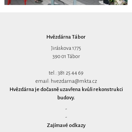
Hvězdárna Tábor
Jiráskova 1775
390 01 Tábor
tel.: 381 25 44 69
email:
hvezdarna@mkta.cz
Hvězdárna je dočasně uzavřena kvůli rekonstrukci
budovy.
-
-
Zajímavé odkazy